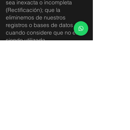
sea inexacta o incompleta
(Rectificación); que la
eliminemos de nuestros
registros o bases de datos
cuando considere que no está
siendo utilizada
adecuadamente (Cancelación);
así como oponerse al uso de
sus datos personales para fines
específicos (Oposición). Estos
derechos se conocen como
derechos ARCO.
Para el ejercicio de cualquiera
de los derechos ARCO, puede
enviar una solicitud al siguiente
telefono:
55 3422 8178